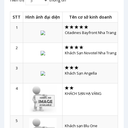
STT
Hình ảnh đại diện
Tên cơ sở kinh doanh
1
62 
Citadines Bayfront Nha Trang
2
50 
Khách Sạn Novotel Nha Trang
3
11 
Khách Sạn Angella
4
43 T
KHÁCH SẠN HẠ VÀNG
5
11B
Khách sạn Blu One