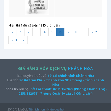
Hiển thị 1 đến 5 trên 1315 thông tin
«
1
2
3
4
5
6
7
8
...
262
263
»
GIÁ HÀNG HÓA DỊCH VỤ
KHÁNH HÒA
Bản quyền thuộc về
Sở tài chính tỉnh Khánh Hòa
Địa chỉ:
Số 04 Trần Phú - Thành Phố Nha Trang - Tỉnh Khánh
Hòa
Thông tin liên hệ:
Sở Tài Chính: 0258.3822072 (Phòng Thanh Tra) -
0258.3826741 (Phòng Quản lý giá và Công sản)
2016 © LifeSoft
Tiện ích hơn - Hiệu quả hơn