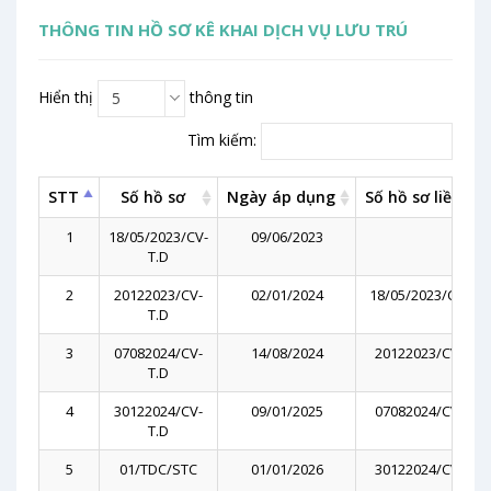
THÔNG TIN HỒ SƠ KÊ KHAI DỊCH VỤ LƯU TRÚ
Hiển thị
thông tin
5
Tìm kiếm:
STT
Số hồ sơ
Ngày áp dụng
Số hồ sơ liền kề
1
18/05/2023/CV-
09/06/2023
T.D
2
20122023/CV-
02/01/2024
18/05/2023/CV-T.D
T.D
3
07082024/CV-
14/08/2024
20122023/CV-T.D
T.D
4
30122024/CV-
09/01/2025
07082024/CV-T.D
T.D
5
01/TDC/STC
01/01/2026
30122024/CV-T.D