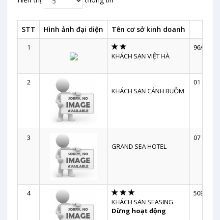
STT
Hình ảnh đại diện
Tên cơ sở kinh doanh
1
96A3 Trầ
KHÁCH SẠN VIỆT HÀ
2
01 Hòn C
KHÁCH SẠN CÁNH BUỒM
3
07 PhẠm 
GRAND SEA HOTEL
4
50B Củ C
KHÁCH SẠN SEASING
Dừng hoạt động