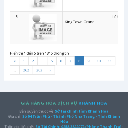
5
Lô 5-6 P
King Town Grand
Hiển thị 1 đến 5 trên 1315 thông tin
«
1
2
...
5
6
7
8
9
10
11
...
262
263
»
GIÁ HÀNG HÓA DỊCH VỤ
KHÁNH HÒA
Bản quyền thuộc về
Sở tài chính tỉnh Khánh Hòa
Địa chỉ:
Số 04 Trần Phú - Thành Phố Nha Trang - Tỉnh Khánh
Hòa
Thông tin liên hệ:
Sở Tài Chính: 0258.3822072 (Phòng Thanh Tra) -